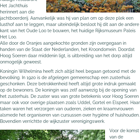
Het Jachthuis
herinnert aan die
jachtboerderij. Aanvankelijk was hij van plan om op deze plek een
lusthof aan te leggen, maar uiteindelijk besloot hij dit aan de andere
kant van het Oude Loo te bouwen, het huidige Rijksmuseum Paleis
Het Loo.
Alle door de Oranjes aangekochte gronden zijn overgegaan in
handen van de Staat der Nederlanden, het Kroondomein. Doordat
Hoog Soeren daar middenin ligt, is uitbreiding van het dorp altijd
onmogelijk geweest.
Koningin Wilhelmina heeft zich altijd heel begaan getoond met de
bevolking. In 1920 is de afgelegen gemeenschap een zusterhuis
geschonken. Deze betrokkenheid heeft altijd grote indruk gemaakt
op de bewoners. De koningin was zelf aanwezig bij de opening van
het zusterhuis. De zuster was van grote betekenis voor Hoog Soeren
maar ook voor overige plaatsen zoals Uddel, Gortel en Elspeet. Haar
taken waren het verzorgen van ouderen, zieken en kraamvrouwen
alsmede het organiseren van cursussen over hygiëne of huishouden.
Bovendien verrichtte de wijkzuster verenigingswerk.
Voor de komst
van de