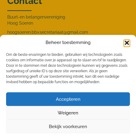
Contact
Buurt-en belangenvereniging
Hoog Soeren
hoogsoeren.bbv.secretariaat@gmail.com
Menu
Beheer toestemming
Om de beste ervaringen te bieden, gebruiken wij technologieën zoals
cookies om informatie over je apparaat op te slaan en/of te raadplegen.
HOME
Door in te stemmen met deze technologieën kunnen wij gegevens zoals
surfgedrag of unieke ID's op deze site verwerken. Als je geen
NIEUWS
toestemming geeft of uw toestemming intrekt, kan dit een nadelige
invloed hebben op bepaalde functies en mogelijkheden.
DOSSIERS
POMPHULLETJES
Accepteren
DE VERENIGING
Weigeren
FOTO’S
CONTACT
Bekijk voorkeuren
©2023 Hoog Soeren | Gebouwd met
WP All-in
van
Spin in het Web
|