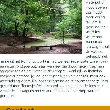
waterput bij
Hoog Soeren
122, in 1863
door koning
Willem III
geschonken,
werd het
water met
tonnen op
kruiwagens uit
de vennen
gehaald, met
name uit het Pomphul. Elk huis had wel een regenwaterton en vaak
een eigen ondiepe put, maar wanneer die droog vielen, was men
aangewezen op het water uit de Pomphul. Koningin Wilhelmina
zorgde er persoonlijk voor dat er niet alleen elektriciteit, maar ook
waterleiding kwam. De ingebruikneming op 12 november 1927 werd
gevierd met “Tonnetjesfeest”, waarbij voor het laatst de feestelijk
versierde kruiwagens met water­ tonnen door het dorp werden
gereden.