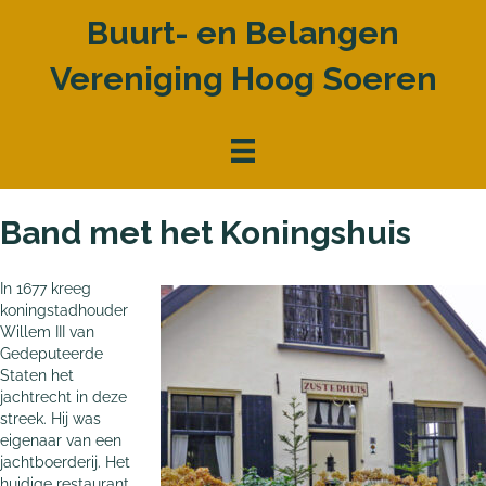
Buurt- en Belangen
Vereniging Hoog Soeren
Band met het Koningshuis
In 1677 kreeg
koning­stadhouder
Willem III van
Gedeputeerde
Staten het
jachtrecht in deze
streek. Hij was
eigenaar van een
jachtboerderij. Het
huidige restaurant