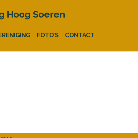
ng Hoog Soeren
ERENIGING
FOTO’S
CONTACT