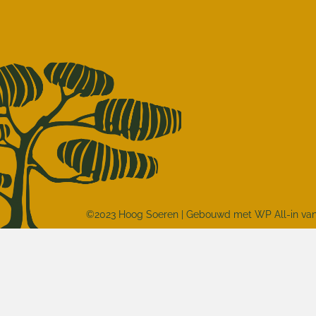
©2023 Hoog Soeren | Gebouwd met
WP All-in
va