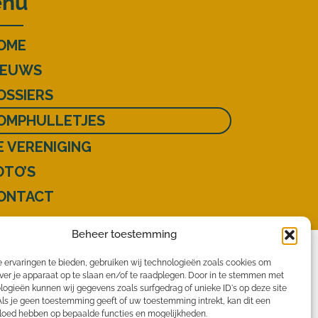
nu
OME
IEUWS
OSSIERS
OMPHULLETJES
E VERENIGING
OTO’S
ONTACT
Beheer toestemming
 ervaringen te bieden, gebruiken wij technologieën zoals cookies om
ver je apparaat op te slaan en/of te raadplegen. Door in te stemmen met
logieën kunnen wij gegevens zoals surfgedrag of unieke ID's op deze site
Als je geen toestemming geeft of uw toestemming intrekt, kan dit een
vloed hebben op bepaalde functies en mogelijkheden.