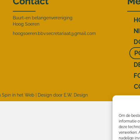
Contact
Me
Buurt-en belangenvereniging
H
Hoog Soeren
N
hoogsoeren.bbv.secretariaat@gmail.com
D
P
D
F
C
n
Spin in het Web
| Design door
E.W. Design
Om de beste
informatie o
deze techno
verwerken. 
nadelige in