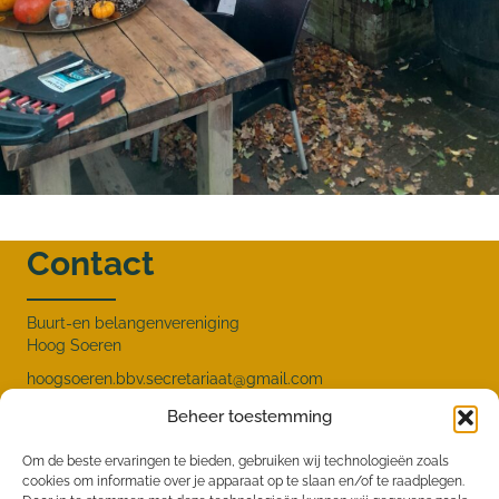
Contact
Buurt-en belangenvereniging
Hoog Soeren
hoogsoeren.bbv.secretariaat@gmail.com
Menu
Beheer toestemming
Om de beste ervaringen te bieden, gebruiken wij technologieën zoals
cookies om informatie over je apparaat op te slaan en/of te raadplegen.
HOME