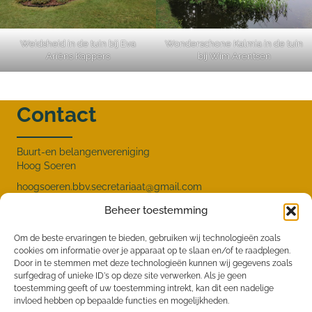
Weidsheid in de tuin bij Eva
Wonderschone Kalmia in de tuin
Ariëns Kappers
bij Wim Arentsen
Contact
Buurt-en belangenvereniging
Hoog Soeren
hoogsoeren.bbv.secretariaat@gmail.com
Menu
Beheer toestemming
Om de beste ervaringen te bieden, gebruiken wij technologieën zoals
cookies om informatie over je apparaat op te slaan en/of te raadplegen.
HOME
Door in te stemmen met deze technologieën kunnen wij gegevens zoals
surfgedrag of unieke ID's op deze site verwerken. Als je geen
NIEUWS
toestemming geeft of uw toestemming intrekt, kan dit een nadelige
invloed hebben op bepaalde functies en mogelijkheden.
DOSSIERS