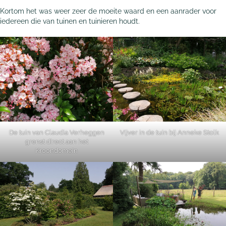
Kortom het was weer zeer de moeite waard en een aanrader voor
iedereen die van tuinen en tuinieren houdt.
De tuin van Claudia Verheggen
Vijver in de tuin bij Anneke Stolk
grenst direct aan het
Kroondomein