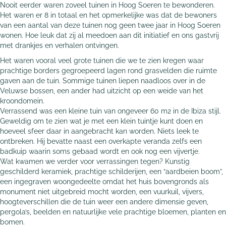
Nooit eerder waren zoveel tuinen in Hoog Soeren te bewonderen.
Het waren er 8 in totaal en het opmerkelijke was dat de bewoners
van een aantal van deze tuinen nog geen twee jaar in Hoog Soeren
wonen. Hoe leuk dat zij al meedoen aan dit initiatief en ons gastvrij
met drankjes en verhalen ontvingen.
Het waren vooral veel grote tuinen die we te zien kregen waar
prachtige borders gegroepeerd lagen rond grasvelden die ruimte
gaven aan de tuin. Sommige tuinen liepen naadloos over in de
Veluwse bossen, een ander had uitzicht op een weide van het
kroondomein.
Verrassend was een kleine tuin van ongeveer 60 m2 in de Ibiza stijl.
Geweldig om te zien wat je met een klein tuintje kunt doen en
hoeveel sfeer daar in aangebracht kan worden. Niets leek te
ontbreken. Hij bevatte naast een overkapte veranda zelfs een
badkuip waarin soms gebaad wordt en ook nog een vijvertje.
Wat kwamen we verder voor verrassingen tegen? Kunstig
geschilderd keramiek, prachtige schilderijen, een “aardbeien boom”,
een ingegraven woongedeelte omdat het huis bovengronds als
monument niet uitgebreid mocht worden, een vuurkuil, vijvers,
hoogteverschillen die de tuin weer een andere dimensie geven,
pergola’s, beelden en natuurlijke vele prachtige bloemen, planten en
bomen.